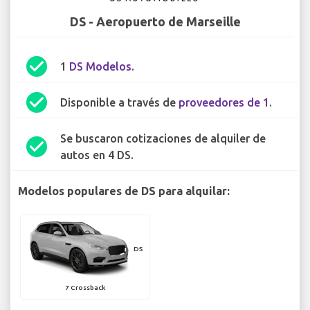
DS - Aeropuerto de Marseille
check_circle
1
DS Modelos
.
check_circle
Disponible a través de
proveedores de 1
.
Se buscaron cotizaciones de alquiler de
check_circle
autos en 4 DS.
Modelos populares de DS para alquilar:
DS
7 Crossback