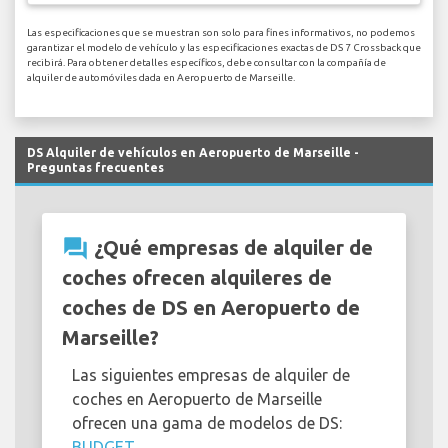
Las especificaciones que se muestran son solo para fines informativos, no podemos
garantizar el modelo de vehículo y las especificaciones exactas de DS 7 Crossback que
recibirá. Para obtener detalles específicos, debe consultar con la compañía de
alquiler de automóviles dada en Aeropuerto de Marseille.
DS Alquiler de vehículos en Aeropuerto de Marseille -
Preguntas frecuentes
question_answer
¿Qué empresas de alquiler de
coches ofrecen alquileres de
coches de DS en Aeropuerto de
Marseille?
Las siguientes empresas de alquiler de
coches en Aeropuerto de Marseille
ofrecen una gama de modelos de DS:
BUDGET