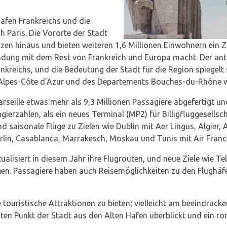
hafen Frankreichs und die
 Paris. Die Vororte der Stadt
enzen hinaus und bieten weiteren 1,6 Millionen Einwohnern ein
indung mit dem Rest von Frankreich und Europa macht. Der ant
nkreichs, und die Bedeutung der Stadt für die Region spiegelt s
Alpes-Côte d'Azur und des Departements Bouches-du-Rhône w
rseille etwas mehr als 9,3 Millionen Passagiere abgefertigt un
gierzahlen, als ein neues Terminal (MP2) für Billigfluggesells
 saisonale Flüge zu Zielen wie Dublin mit Aer Lingus, Algier,
rlin, Casablanca, Marrakesch, Moskau und Tunis mit Air Franc
tualisiert in diesem Jahr ihre Flugrouten, und neue Ziele wie T
en. Passagiere haben auch Reisemöglichkeiten zu den Flughä
le touristische Attraktionen zu bieten; vielleicht am beeindruck
en Punkt der Stadt aus den Alten Hafen überblickt und ein r