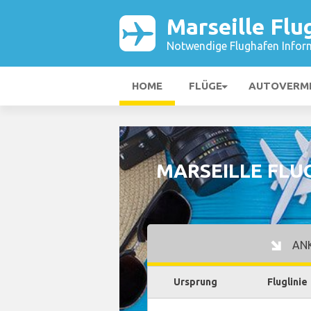
Marseille Flu
Notwendige Flughafen Infor
HOME
FLÜGE
AUTOVERM
MARSEILLE FLU
AN
Ursprung
Fluglinie