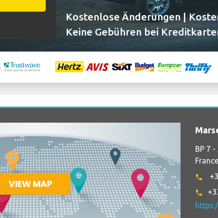
Kostenlose Änderungen | Kosten
Keine Gebühren bei Kreditkarte
Marse
BP 7 -
Franc
+3
phone
+3
phone
https: