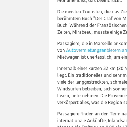
Monument ist, das beeindruckt.
Die meisten Touristen, die das Zi
berühmtem Buch "Der Graf von Mont
Buch. Während der Französischen 
Zeiten, Mirabeau, musste einige Ze
Passagiere, die in Marseille anko
von
Autovermietungsanbietern am
Mietwagen ist unerlässlich, um ei
Innerhalb einer kurzen 32 km (20 
liegt. Ein traditionelles und sehr 
viele der langgestreckten, schma
Windsurfen betreiben, sich sonne
Inseln, unternehmen. Die Provence
verkörpert alles, was die Region 
Passagiere finden an den Terminal
internationale Ankünfte, Inlandsan