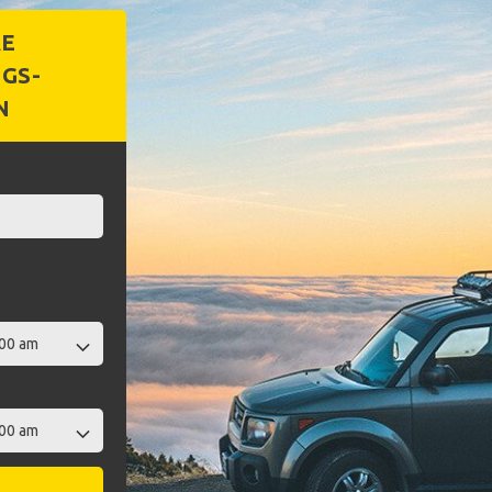
RE
GS-
N
t