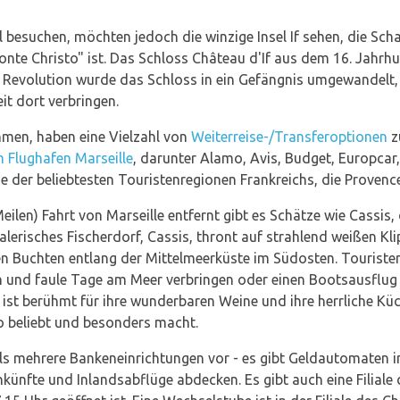
el besuchen, möchten jedoch die winzige Insel If sehen, die S
e Christo" ist. Das Schloss Château d'If aus dem 16. Jahrhund
Revolution wurde das Schloss in ein Gefängnis umgewandelt, 
it dort verbringen.
mmen, haben eine Vielzahl von
Weiterreise-/Transferoptionen
z
 Flughafen Marseille
, darunter Alamo, Avis, Budget, Europcar, 
ne der beliebtesten Touristenregionen Frankreichs, die Provenc
Meilen) Fahrt von Marseille entfernt gibt es Schätze wie Cassi
malerisches Fischerdorf, Cassis, thront auf strahlend weißen Kli
len Buchten entlang der Mittelmeerküste im Südosten. Touris
n und faule Tage am Meer verbringen oder einen Bootsausflug
 ist berühmt für ihre wunderbaren Weine und ihre herrliche Küc
so beliebt und besonders macht.
s mehrere Bankeneinrichtungen vor - es gibt Geldautomaten in 
künfte und Inlandsabflüge abdecken. Es gibt auch eine Filiale 