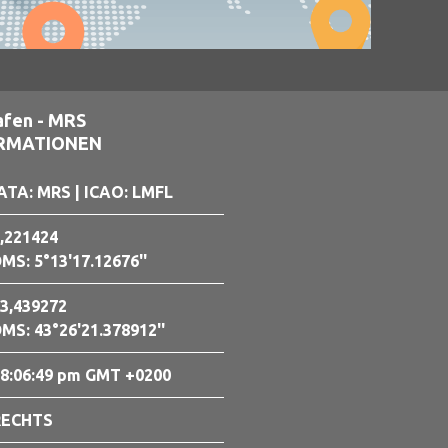
afen - MRS
ORMATIONEN
ATA: MRS
| ICAO: LMFL
,221424
MS: 5°13'17.12676''
3,439272
MS: 43°26'21.378912''
8:06:50 pm GMT +0200
RECHTS