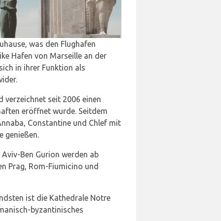
 Zuhause, was den Flughafen
ike Hafen von Marseille an der
ich in ihrer Funktion als
ider.
d verzeichnet seit 2006 einen
chaften eröffnet wurde. Seitdem
 Annaba, Constantine und Chlef mit
e genießen.
el Aviv-Ben Gurion werden ab
fen Prag, Rom-Fiumicino und
endsten ist die Kathedrale Notre
omanisch-byzantinisches