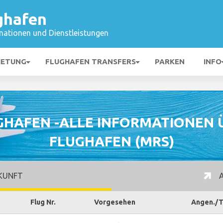
ghafen
mationen und Dienstleistungen
IETUNG
FLUGHAFEN TRANSFERS
PARKEN
INFO
GHAFEN -ALLE INFORMATIONEN 
FLUGHAFEN (MRS)
KUNFT
A
Flug Nr.
Vorgesehen
Angen./T