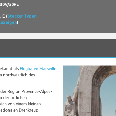
30V/50Hz
, E (
Stecker Typen
nzeigen
)
bekannt als
Flughafen Marseille
km nordwestlich des
 der Region Provence-Alpes-
n der örtlichen
sich von einem kleinen
nationalen Drehkreuz