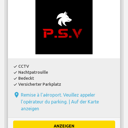
CCTV
check
Nachtpatrouille
check
Bedeckt
check
Versicherter Parkplatz
check
place
Remise à l'aéroport. Veuillez appeler
l'opérateur du parking. |
Auf der Karte
anzeigen
ANZEIGEN