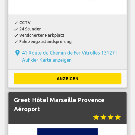
CCTV
check
24 Stunden
check
Versicherter Parkplatz
check
Fahrzeugzustandsprüfung
check
place
41 Route du Chemin de Fer Vitrolles 13127 |
Auf der Karte anzeigen
ANZEIGEN
Greet Hôtel Marseille Provence
Aéroport
star
star
star
star