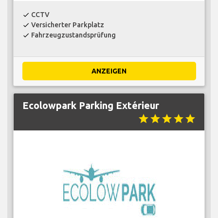
CCTV
check
Versicherter Parkplatz
check
Fahrzeugzustandsprüfung
check
ANZEIGEN
Ecolowpark Parking Extérieur
star
star
star
star
star