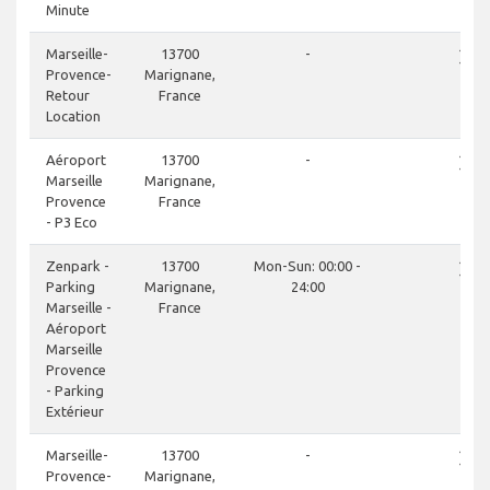
Minute
close
Marseille-
13700
-
Provence-
Marignane,
Retour
France
Location
close
Aéroport
13700
-
Marseille
Marignane,
Provence
France
- P3 Eco
close
Zenpark -
13700
Mon-Sun: 00:00 -
Parking
Marignane,
24:00
Marseille -
France
Aéroport
Marseille
Provence
- Parking
Extérieur
close
Marseille-
13700
-
Provence-
Marignane,