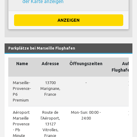
der Karte anzeigen
ANZEIGEN
Parkplätze bei Marseille Flughafen
Name
Adresse
Öffnungszeiten
Auf de
Flughafeng
close
Marseille-
13700
-
Provence-
Marignane,
P6
France
Premium
close
Aéroport
Route de
Mon-Sun: 00:00 -
Marseille
l'Aéroport,
24:00
Provence
13127
- Pb
Vitrolles,
Minute
France