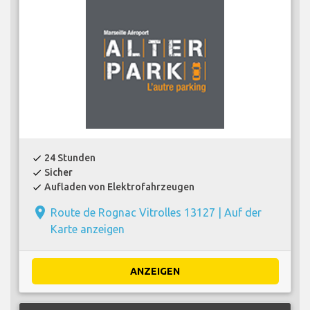
24 Stunden
check
Sicher
check
Aufladen von Elektrofahrzeugen
check
place
Route de Rognac Vitrolles 13127 |
Auf der
Karte anzeigen
ANZEIGEN