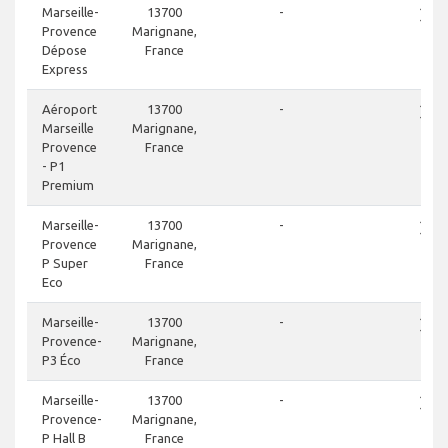
close
Marseille-
13700
-
Provence
Marignane,
Dépose
France
Express
close
Aéroport
13700
-
Marseille
Marignane,
Provence
France
- P1
Premium
close
Marseille-
13700
-
Provence
Marignane,
P Super
France
Eco
close
Marseille-
13700
-
Provence-
Marignane,
P3 Éco
France
close
Marseille-
13700
-
Provence-
Marignane,
P Hall B
France