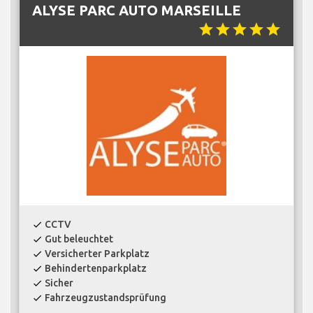
ALYSE PARC AUTO MARSEILLE
star
star
star
star
star
CCTV
check
Gut beleuchtet
check
Versicherter Parkplatz
check
Behindertenparkplatz
check
Sicher
check
Fahrzeugzustandsprüfung
check