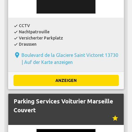
CCTV
check
Nachtpatrouille
check
Versicherter Parkplatz
check
Draussen
check
place
Boulevard de la Glaciere Saint Victoret 13730
|
Auf der Karte anzeigen
ANZEIGEN
Parking Services Voiturier Marseille
Couvert
star