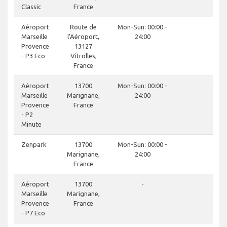
Classic
France
close
Aéroport
Route de
Mon-Sun: 00:00 -
Marseille
l'Aéroport,
24:00
Provence
13127
- P3 Eco
Vitrolles,
France
close
Aéroport
13700
Mon-Sun: 00:00 -
Marseille
Marignane,
24:00
Provence
France
- P2
Minute
close
Zenpark
13700
Mon-Sun: 00:00 -
Marignane,
24:00
France
close
Aéroport
13700
-
Marseille
Marignane,
Provence
France
- P7 Eco