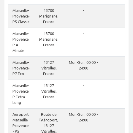
close
Marseille-
13700
-
Provence-
Marignane,
P5 Classic
France
close
Marseille-
13700
-
Provence
Marignane,
P A
France
Minute
close
Marseille-
13127
Mon-Sun: 00:00 -
Provence-
Vitrolles,
24:00
P7 Éco
France
close
Marseille-
13127
-
Provence
Vitrolles,
P Extra
France
Long
close
Aéroport
Route de
Mon-Sun: 00:00 -
Marseille
l'Aéroport,
24:00
Provence
13127
- P5
Vitrolles,