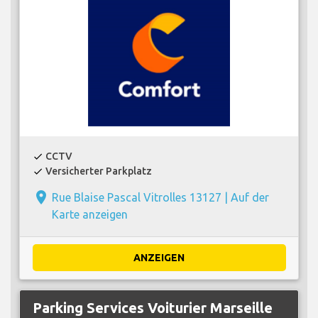
CCTV
check
Versicherter Parkplatz
check
place
Rue Blaise Pascal Vitrolles 13127 |
Auf der
Karte anzeigen
ANZEIGEN
Parking Services Voiturier Marseille