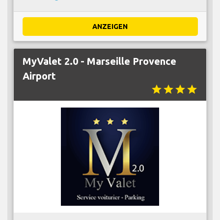
ANZEIGEN
MyValet 2.0 - Marseille Provence
Airport
star
star
star
star