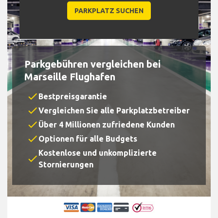
Parkgebühren vergleichen bei
Marseille Flughafen
check
Bestpreisgarantie
check
Vergleichen Sie alle Parkplatzbetreiber
check
Über 4 Millionen zufriedene Kunden
check
Optionen für alle Budgets
Kostenlose und unkomplizierte
check
Stornierungen