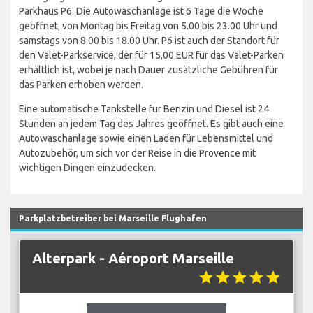
Parkhaus P6. Die Autowaschanlage ist 6 Tage die Woche
geöffnet, von Montag bis Freitag von 5.00 bis 23.00 Uhr und
samstags von 8.00 bis 18.00 Uhr. P6 ist auch der Standort für
den Valet-Parkservice, der für 15,00 EUR für das Valet-Parken
erhältlich ist, wobei je nach Dauer zusätzliche Gebühren für
das Parken erhoben werden.
Eine automatische Tankstelle für Benzin und Diesel ist 24
Stunden an jedem Tag des Jahres geöffnet. Es gibt auch eine
Autowaschanlage sowie einen Laden für Lebensmittel und
Autozubehör, um sich vor der Reise in die Provence mit
wichtigen Dingen einzudecken.
Parkplatzbetreiber bei Marseille Flughafen
Alterpark - Aéroport Marseille
star
star
star
star
star