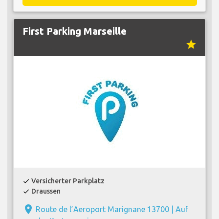
First Parking Marseille
star
Versicherter Parkplatz
check
Draussen
check
place
Route de l’Aeroport Marignane 13700 |
Auf