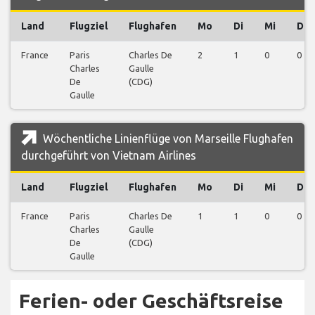
Land
Flugziel
Flughafen
Mo
Di
Mi
Do
France
Paris
Charles De
2
1
0
0
Charles
Gaulle
De
(CDG)
Gaulle
Wöchentliche Linienflüge von Marseille Flughafen
durchgeführt von Vietnam Airlines
Land
Flugziel
Flughafen
Mo
Di
Mi
Do
France
Paris
Charles De
1
1
0
0
Charles
Gaulle
De
(CDG)
Gaulle
Ferien- oder Geschäftsreise