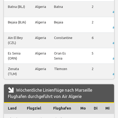
Batna (BLJ)
Algeria
Batna
2
F
an
Bejaia (BJA)
Algeria
Bejaia
2
F
an
Ain El Bey
Algeria
Constantine
6
F
(CZL)
an
Es Senia
Algeria
Oran Es
5
F
(ORN)
Senia
an
Zenata
Algeria
Tlemcen
2
F
(TLM)
an
Wöchentliche Linienflüge nach Marseille
Flughafen durchgeführt von Air Algerie
Land
Flugziel
Flughafen
Mo
Di
Mi