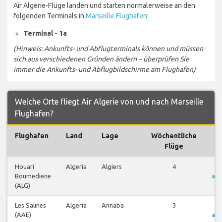
Air Algerie-Flüge landen und starten normalerweise an den
folgenden Terminals in
Marseille Flughafen
:
Terminal - 1a
(Hinweis: Ankunfts- und Abflugterminals können und müssen
sich aus verschiedenen Gründen ändern – überprüfen Sie
immer die Ankunfts- und Abflugbildschirme am Flughafen)
Welche Orte fliegt Air Algerie von und nach Marseille
Flughafen?
Flughafen
Land
Lage
Wöchentliche
F
Flüge
Houari
Algeria
Algiers
4
F
Boumediene
an
(ALG)
Les Salines
Algeria
Annaba
3
F
(AAE)
an