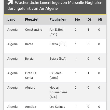
Wöchentliche Linienflüge von Marseille Flughafen
durchgeführt von Air Algerie
Land
Flugziel
Flughafen
Mo
Di
Mi
Algeria
Constantine
Ain El Bey
2
1
0
(CZL)
Algeria
Batna
Batna (BLJ)
1
0
0
Algeria
Bejaia
Bejaia (BJA)
1
0
0
Algeria
Oran Es
Es Senia
1
1
0
Senia
(ORN)
Algeria
Algiers
Houari
2
0
0
Boumediene
(ALG)
Algeria
Annaba
Les Salines
1
0
0