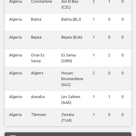
Algeria
Constantine
Ain El Bey
2
1
0
(CZL)
Algeria
Batna
Batna (BLJ)
1
0
0
Algeria
Bejaia
Bejaia (BJA)
1
0
0
Algeria
Oran Es
Es Senia
1
2
0
Senia
(ORN)
Algeria
Algiers
Houari
2
0
0
Boumediene
(ALG)
Algeria
Annaba
Les Salines
1
1
0
(AAE)
Algeria
Tlemcen
Zenata
1
0
0
(TLM)