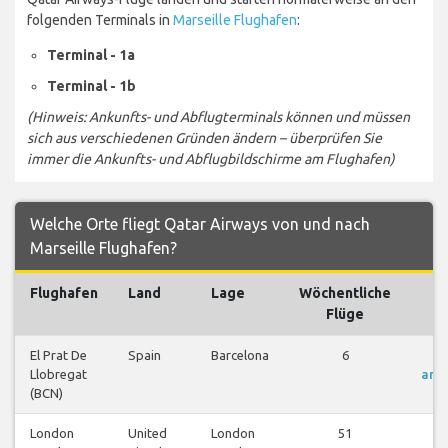
folgenden Terminals in
Marseille Flughafen
:
Terminal - 1a
Terminal - 1b
(Hinweis: Ankunfts- und Abflugterminals können und müssen
sich aus verschiedenen Gründen ändern – überprüfen Sie
immer die Ankunfts- und Abflugbildschirme am Flughafen)
Welche Orte fliegt Qatar Airways von und nach
Marseille Flughafen?
Flughafen
Land
Lage
Wöchentliche
Fl
Flüge
El Prat De
Spain
Barcelona
6
Fl
Llobregat
anz
(BCN)
London
United
London
51
Fl