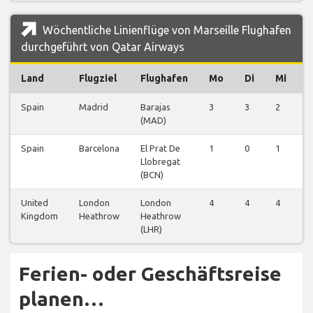
Wöchentliche Linienflüge von Marseille Flughafen
durchgeführt von Qatar Airways
Land
Flugziel
Flughafen
Mo
Di
Mi
Spain
Madrid
Barajas
3
3
2
3
(MAD)
Spain
Barcelona
El Prat De
1
0
1
0
Llobregat
(BCN)
United
London
London
4
4
4
3
Kingdom
Heathrow
Heathrow
(LHR)
Ferien- oder Geschäftsreise
planen…