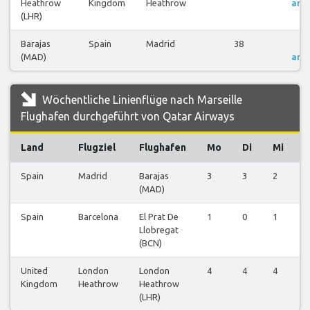
Heathrow
Kingdom
Heathrow
anz
(LHR)
Barajas
Spain
Madrid
38
Fl
(MAD)
anz
Wöchentliche Linienflüge nach Marseille
Flughafen durchgeführt von Qatar Airways
Land
Flugziel
Flughafen
Mo
Di
Mi
Spain
Madrid
Barajas
3
3
2
3
(MAD)
Spain
Barcelona
El Prat De
1
0
1
0
Llobregat
(BCN)
United
London
London
4
4
4
3
Kingdom
Heathrow
Heathrow
(LHR)