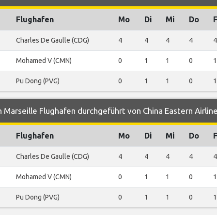
Flughafen
Mo
Di
Mi
Do
F
Charles De Gaulle (CDG)
4
4
4
4
4
Mohamed V (CMN)
0
1
1
0
1
Pu Dong (PVG)
0
1
1
0
1
 Marseille Flughafen durchgeführt von China Eastern Airlin
Flughafen
Mo
Di
Mi
Do
F
Charles De Gaulle (CDG)
4
4
4
4
4
Mohamed V (CMN)
0
1
1
0
1
Pu Dong (PVG)
0
1
1
0
1