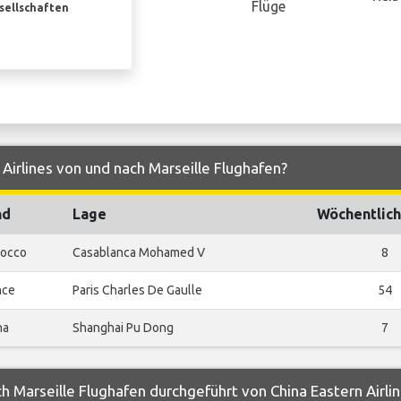
Flüge
esellschaften
 Airlines von und nach Marseille Flughafen?
nd
Lage
Wöchentlich
occo
Casablanca Mohamed V
8
nce
Paris Charles De Gaulle
54
na
Shanghai Pu Dong
7
h Marseille Flughafen durchgeführt von China Eastern Airli