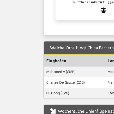
Nützliche Links zu Flugg
Welche Orte fliegt China Eastern
Flughafen
La
Mohamed V (CMN)
Mor
Charles De Gaulle (CDG)
Fra
Pu Dong (PVG)
Chi
Wöchentliche Linienflüge nac