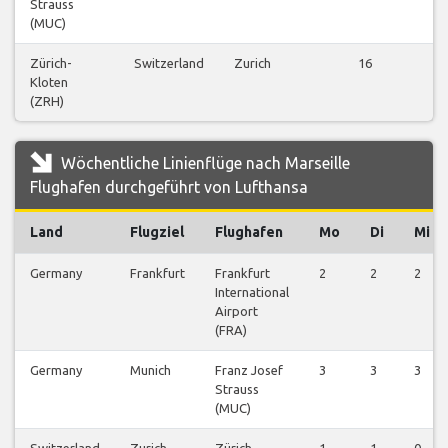
Strauss
(MUC)
Zürich-
Switzerland
Zurich
16
Kloten
(ZRH)
Wöchentliche Linienflüge nach Marseille
Flughafen durchgeführt von Lufthansa
Land
Flugziel
Flughafen
Mo
Di
Mi
Germany
Frankfurt
Frankfurt
2
2
2
International
Airport
(FRA)
Germany
Munich
Franz Josef
3
3
3
Strauss
(MUC)
Switzerland
Zurich
Zürich-
1
1
0